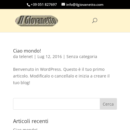
+39 051 827697
info@ilgiovanetto.com
Ciao mondo!
da
telenet
|
Lug 12, 2016
|
Senza categoria
Benvenuto in WordPress. Questo è il tuo primo
articolo. Modificalo o cancellalo e inizia a creare il
tuo blog!
Articoli recenti
Ciao mondo!